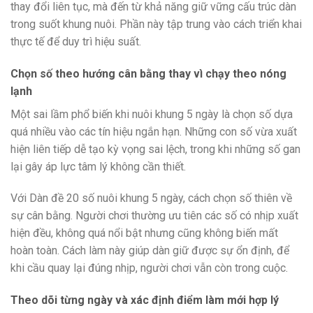
thay đổi liên tục, mà đến từ khả năng giữ vững cấu trúc dàn
trong suốt khung nuôi. Phần này tập trung vào cách triển khai
thực tế để duy trì hiệu suất.
Chọn số theo hướng cân bằng thay vì chạy theo nóng
lạnh
Một sai lầm phổ biến khi nuôi khung 5 ngày là chọn số dựa
quá nhiều vào các tín hiệu ngắn hạn. Những con số vừa xuất
hiện liên tiếp dễ tạo kỳ vọng sai lệch, trong khi những số gan
lại gây áp lực tâm lý không cần thiết.
Với Dàn đề 20 số nuôi khung 5 ngày, cách chọn số thiên về
sự cân bằng. Người chơi thường ưu tiên các số có nhịp xuất
hiện đều, không quá nổi bật nhưng cũng không biến mất
hoàn toàn. Cách làm này giúp dàn giữ được sự ổn định, để
khi cầu quay lại đúng nhịp, người chơi vẫn còn trong cuộc.
Theo dõi từng ngày và xác định điểm làm mới hợp lý