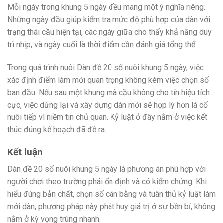
Mỗi ngày trong khung 5 ngày đều mang một ý nghĩa riêng.
Những ngày đầu giúp kiểm tra mức độ phù hợp của dàn với
trạng thái cầu hiện tại, các ngày giữa cho thấy khả năng duy
trì nhịp, và ngày cuối là thời điểm cần đánh giá tổng thể.
Trong quá trình nuôi Dàn đề 20 số nuôi khung 5 ngày, việc
xác định điểm làm mới quan trọng không kém việc chọn số
ban đầu. Nếu sau một khung mà cầu không cho tín hiệu tích
cực, việc dừng lại và xây dựng dàn mới sẽ hợp lý hơn là cố
nuôi tiếp vì niềm tin chủ quan. Kỷ luật ở đây nằm ở việc kết
thúc đúng kế hoạch đã đề ra.
Kết luận
Dàn đề 20 số nuôi khung 5 ngày là phương án phù hợp với
người chơi theo trường phái ổn định và có kiểm chứng. Khi
hiểu đúng bản chất, chọn số cân bằng và tuân thủ kỷ luật làm
mới dàn, phương pháp này phát huy giá trị ở sự bền bỉ, không
nằm ở kỳ vọng trúng nhanh.