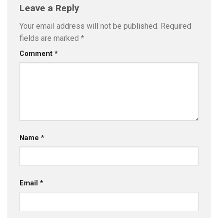
Leave a Reply
Your email address will not be published.
Required
fields are marked
*
Comment
*
Name
*
Email
*