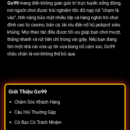
Go99
mang đến không gian giải trí trực tuyến sống động,
nơi người chơi được trải nghiệm tốc độ nạp rút “chạm là
vào”, tính năng bảo mật nhiều lớp và hàng nghìn trò chơi
đỉnh cao từ casino, bắn cá, tài xỉu đến nổ hũ jackpot siêu
khủng. Mọi thao tác đều được tối ưu giúp bạn chơi mượt,
thắng nhanh và rút tiền chỉ trong vài giây. Nếu bạn đang
tìm một nhà cái vừa uy tín vừa bùng nổ cảm xúc, Go99
chắc chắn là nơi không thể bỏ qua.
Giới Thiệu Go99
Chăm Sóc Khách Hàng
Câu Hỏi Thường Gặp
Cờ Bạc Có Trách Nhiệm