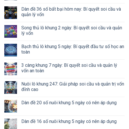
Dàn đề 36 số bất bại hôm nay: Bí quyết soi cầu và
quản lý vốn
Song thủ lô khung 2 ngày: Bí quyết soi cầu và quản
lý vốn
Bạch thủ lô khung 5 ngày: Bí quyết đầu tư số học an
toàn
3 càng khung 7 ngày: Bí quyết soi cầu và quản lý
vốn an toàn
Nuôi lô khung 247: Giải pháp soi cầu và quản trị vốn
đỉnh cao
Dàn đề 20 số nuôi khung 5 ngày có nên áp dụng
Dàn đề 16 số nuôi khung 5 ngày có nên áp dụng